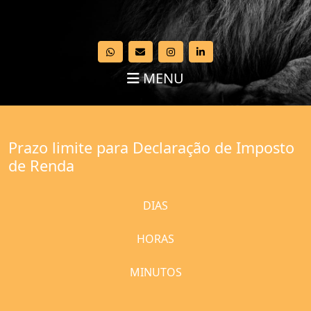
MENU
Prazo limite para Declaração de Imposto
de Renda
DIAS
HORAS
MINUTOS