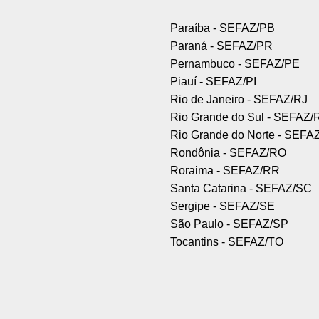
Paraíba - SEFAZ/PB
Paraná - SEFAZ/PR
Pernambuco - SEFAZ/PE
Piauí - SEFAZ/PI
Rio de Janeiro - SEFAZ/RJ
Rio Grande do Sul - SEFAZ/
Rio Grande do Norte - SEFA
Rondônia - SEFAZ/RO
Roraima - SEFAZ/RR
Santa Catarina - SEFAZ/SC
Sergipe - SEFAZ/SE
São Paulo - SEFAZ/SP
Tocantins - SEFAZ/TO