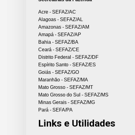
Acre - SEFAZ/AC
Alagoas - SEFAZ/AL
Amazonas - SEFAZ/AM
Amapá - SEFAZ/AP
Bahia - SEFAZ/BA
Ceará - SEFAZ/CE
Distrito Federal - SEFAZ/DF
Espírito Santo - SEFAZ/ES
Goiás - SEFAZ/GO
Maranhão - SEFAZ/MA
Mato Grosso - SEFAZ/MT
Mato Grosso do Sul - SEFAZ/MS
Minas Gerais - SEFAZ/MG
Pará - SEFA/PA
Links e Utilidades