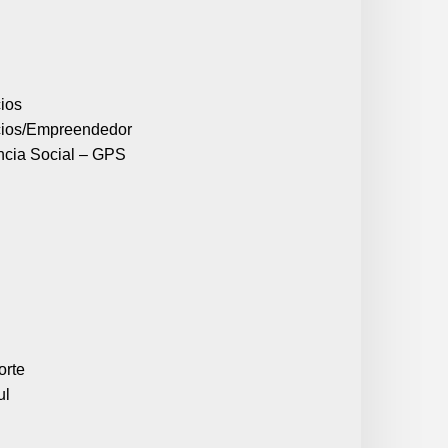
ios
cios/Empreendedor
ncia Social – GPS
orte
ul