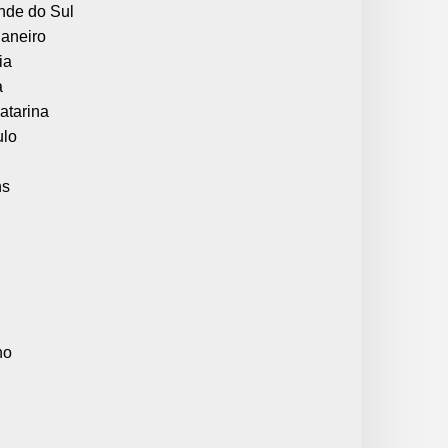
nde do Sul
Janeiro
ia
a
atarina
ulo
ns
ho