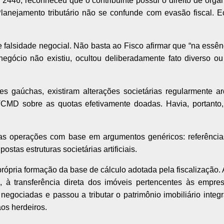
I 2446, reconheceu que o contribuinte possui o direito de org
lanejamento tributário não se confunde com evasão fiscal. Eco
falsidade negocial. Não basta ao Fisco afirmar que “na essênc
egócio não existiu, ocultou deliberadamente fato diverso ou 
s gaúchas, existiram alterações societárias regularmente a
CMD sobre as quotas efetivamente doadas. Havia, portanto, 
as operações com base em argumentos genéricos: referências
ostas estruturas societárias artificiais.
rópria formação da base de cálculo adotada pela fiscalização.
, à transferência direta dos imóveis pertencentes às empresa
negociadas e passou a tributar o patrimônio imobiliário integ
os herdeiros.