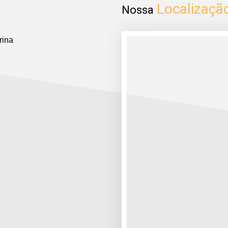
Localizaçã
Nossa
rina