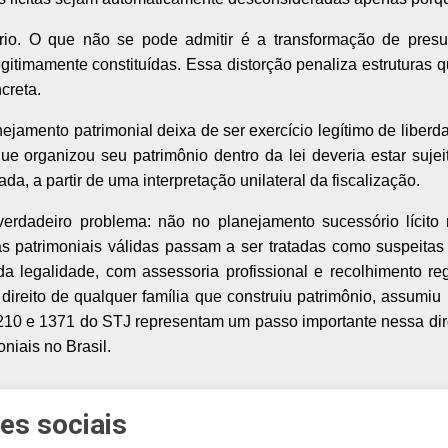
rio. O que não se pode admitir é a transformação de pres
legitimamente constituídas. Essa distorção penaliza estruturas
creta.
ejamento patrimonial deixa de ser exercício legítimo de liberd
ue organizou seu patrimônio dentro da lei deveria estar sujei
da, a partir de uma interpretação unilateral da fiscalização.
erdadeiro problema: não no planejamento sucessório lícito r
ras patrimoniais válidas passam a ser tratadas como suspeita
 legalidade, com assessoria profissional e recolhimento regu
direito de qualquer família que construiu patrimônio, assumiu
1210 e 1371 do STJ representam um passo importante nessa d
niais no Brasil.
es sociais