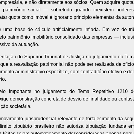
mpresária, e não diretamente aos sócios. Quem adquire quot
do patrimônio social — sobretudo quando inexistem poderes 
atar quota como imóvel é ignorar o princípio elementar da auton
 uma base de cálculo artificialmente inflada. Em vez de tribu
 pelo patrimônio imobiliário consolidado das empresas — inclu
ssivo da autuação.
ntação do Superior Tribunal de Justiça no julgamento do Tema
 que a reavaliação patrimonial não pode ser realizada de ofíci
imento administrativo específico, com contraditório efetivo e d
io.
alelo importante no julgamento do Tema Repetitivo 1210
xige demonstração concreta de desvio de finalidade ou confus
ção societária.
movimento jurisprudencial relevante de fortalecimento da segu
ireito tributário brasileiro não autoriza tributação fundada
s lícitas sejam automaticamente desconsideradas apenas porqu